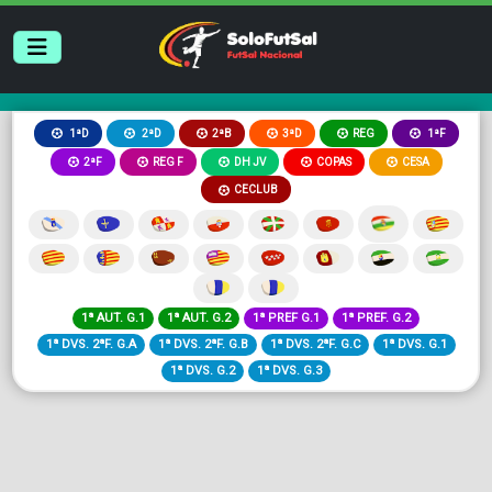
2ªB
3ªD
REG
1ªD
2ªD
1ªF
2ªF
REG F
DH JV
COPAS
CESA
CECLUB
1ª AUT. G.1
1ª AUT. G.2
1ª PREF G.1
1ª PREF. G.2
1ª DVS. 2ªF. G.A
1ª DVS. 2ªF. G.B
1ª DVS. 2ªF. G.C
1ª DVS. G.1
1ª DVS. G.2
1ª DVS. G.3