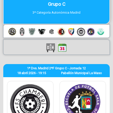
Grupo C
3ª Categoría Autonómica Madrid
1ª Dvs. Madrid 2ªF Grupo C - Jornada 12
18 abril 2026 - 19:15
Pabellón Municipal La Maso