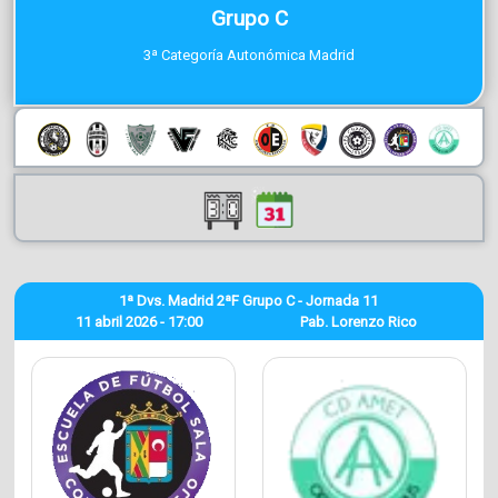
Grupo C
3ª Categoría Autonómica Madrid
1ª Dvs. Madrid 2ªF Grupo C - Jornada 11
11 abril 2026 - 17:00
Pab. Lorenzo Rico