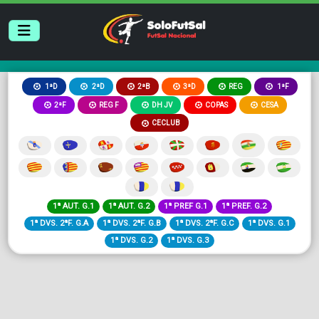
2ªB
3ªD
REG
1ªD
2ªD
1ªF
2ªF
REG F
DH JV
COPAS
CESA
CECLUB
1ª AUT. G.1
1ª AUT. G.2
1ª PREF G.1
1ª PREF. G.2
1ª DVS. 2ªF. G.A
1ª DVS. 2ªF. G.B
1ª DVS. 2ªF. G.C
1ª DVS. G.1
1ª DVS. G.2
1ª DVS. G.3