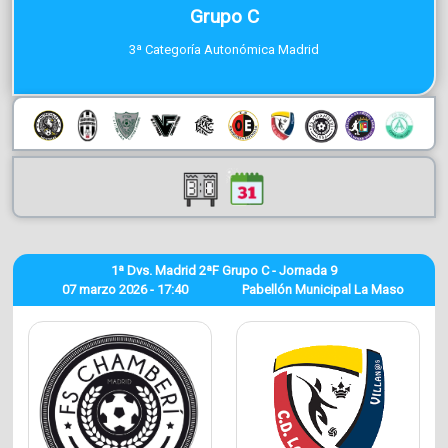
Grupo C
3ª Categoría Autonómica Madrid
1ª Dvs. Madrid 2ªF Grupo C - Jornada 9
07 marzo 2026 - 17:40
Pabellón Municipal La Maso