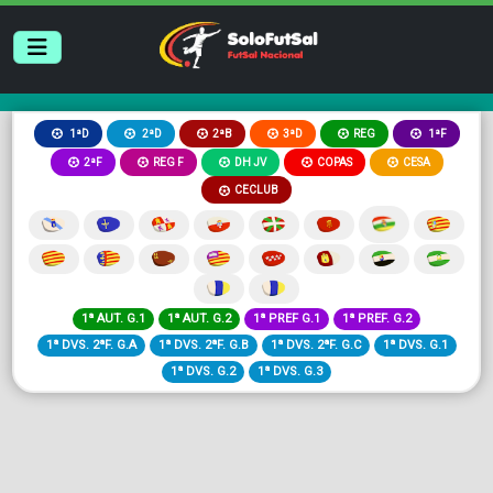
2ªB
3ªD
REG
1ªD
2ªD
1ªF
2ªF
REG F
DH JV
COPAS
CESA
CECLUB
1ª AUT. G.1
1ª AUT. G.2
1ª PREF G.1
1ª PREF. G.2
1ª DVS. 2ªF. G.A
1ª DVS. 2ªF. G.B
1ª DVS. 2ªF. G.C
1ª DVS. G.1
1ª DVS. G.2
1ª DVS. G.3