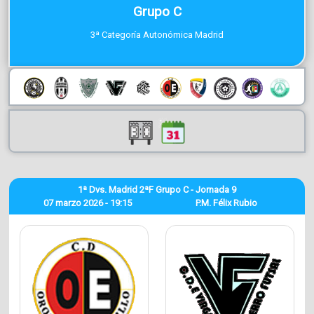
Grupo C
3ª Categoría Autonómica Madrid
1ª Dvs. Madrid 2ªF Grupo C - Jornada 9
07 marzo 2026 - 19:15
P.M. Félix Rubio