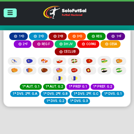
2ªB
3ªD
REG
1ªD
2ªD
1ªF
2ªF
REG F
DH JV
COPAS
CESA
CECLUB
1ª AUT. G.1
1ª AUT. G.2
1ª PREF G.1
1ª PREF. G.2
1ª DVS. 2ªF. G.A
1ª DVS. 2ªF. G.B
1ª DVS. 2ªF. G.C
1ª DVS. G.1
1ª DVS. G.2
1ª DVS. G.3