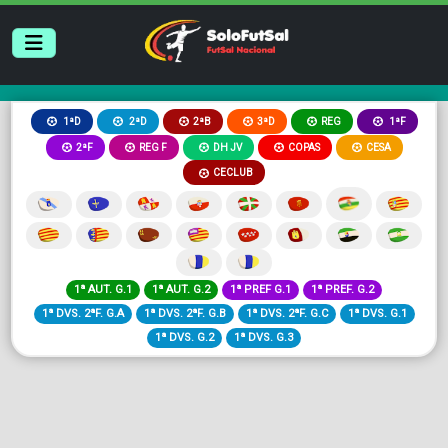
2ªB
3ªD
REG
1ªD
2ªD
1ªF
2ªF
REG F
DH JV
COPAS
CESA
CECLUB
1ª AUT. G.1
1ª AUT. G.2
1ª PREF G.1
1ª PREF. G.2
1ª DVS. 2ªF. G.A
1ª DVS. 2ªF. G.B
1ª DVS. 2ªF. G.C
1ª DVS. G.1
1ª DVS. G.2
1ª DVS. G.3