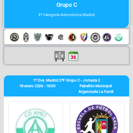
Grupo C
3ª Categoría Autonómica Madrid
1ª Dvs. Madrid 2ªF Grupo C - Jornada 2
18 enero 2026 - 18:30
Pabellón Municipal
Arganzuela La Fundi