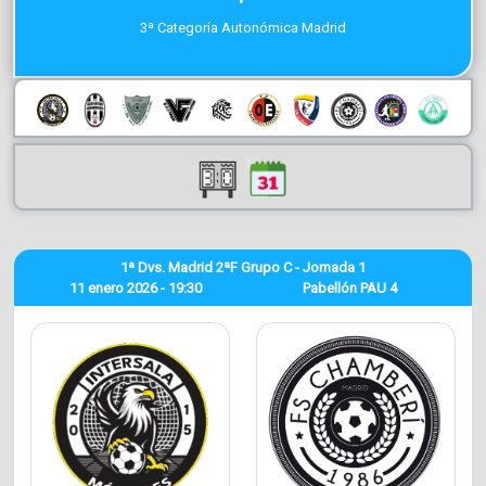
3ª Categoría Autonómica Madrid
1ª Dvs. Madrid 2ªF Grupo C - Jornada 1
11 enero 2026 - 19:30
Pabellón PAU 4