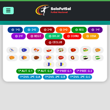
2ªB
3ªD
REG
1ªD
2ªD
1ªF
2ªF
REG F
DH JV
COPAS
CESA
CECLUB
1ª AUT. G.1
1ª AUT. G.2
1ª PREF G.1
1ª PREF. G.2
1ª DVS. 2ªF. G.A
1ª DVS. 2ªF. G.B
1ª DVS. 2ªF. G.C