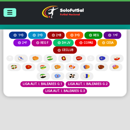
2ªB
3ªD
REG
1ªD
2ªD
1ªF
2ªF
REG F
DH JV
COPAS
CESA
CECLUB
LIGA AUT. I. BALEARES G.1
LIGA AUT. I. BALEARES G.2
LIGA AUT. I. BALEARES G.3