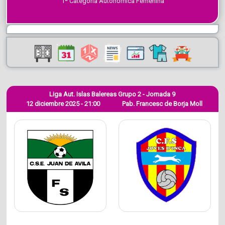
1ª Categoría Autonómica Femenina
Liga Aut. Islas Balereas Grupo 2 - Jornada 9
12 diciembre 2025 - 21:00
Pab. Francesc de Borja Moll