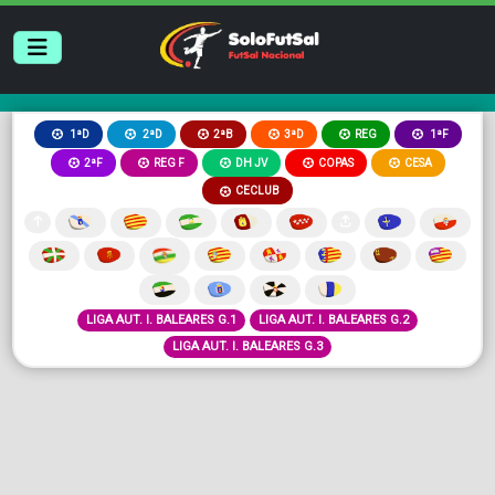
2ªB
3ªD
REG
1ªD
2ªD
1ªF
2ªF
REG F
DH JV
COPAS
CESA
CECLUB
LIGA AUT. I. BALEARES G.1
LIGA AUT. I. BALEARES G.2
LIGA AUT. I. BALEARES G.3