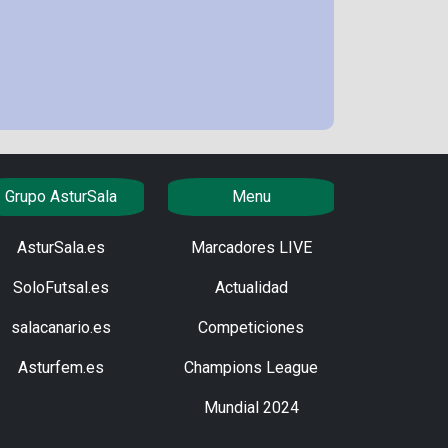
Grupo AsturSala
Menu
AsturSala.es
Marcadores LIVE
SoloFutsal.es
Actualidad
salacanario.es
Competiciones
Asturfem.es
Champions League
Mundial 2024