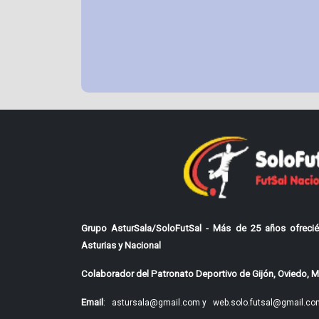
Grupo AsturSala/SoloFutSal - Más de 25 años ofrecié
Asturias y Nacional
Colaborador del Patronato Deportivo de Gijón, Oviedo, Mi
Email
:
astursala@gmail.com y
web.solo.futsal@gmail.co