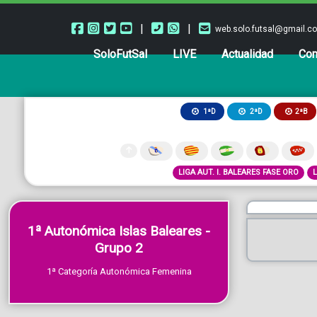
|
|
web.solo.futsal@gmail.c
SoloFutSal
LIVE
Actualidad
Com
2ªB
1ªD
2ªD
LIGA AUT. I. BALEARES FASE ORO
1ª Autonómica Islas Baleares -
Grupo 2
1ª Categoría Autonómica Femenina