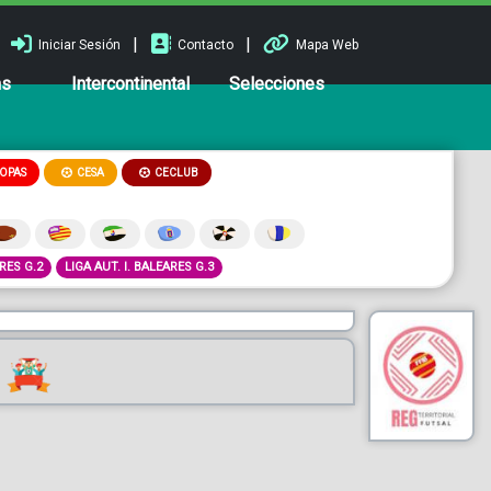
|
|
Iniciar Sesión
Contacto
Mapa Web
ns
Intercontinental
Selecciones
OPAS
CESA
CECLUB
ARES G.2
LIGA AUT. I. BALEARES G.3