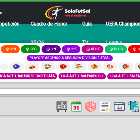
om
petición
Cuadro de Honor
Guía
UEFA Champio
25/26
TV
League
3ªD
REG
2ªF
REG F
DH JV
C
1ªF
PLAYOFF ASCENSO A SEGUNDA DIVISIÓN FUTSAL
LIGA AUT. I. BALEARES FASE PLATA
LIGA AUT. I. BALEARES G.1
LIGA AUT. I. BALE