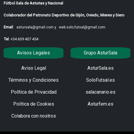
Fútbol Sala de Asturias y Nacional
Colaborador del Patronato Deportivo de Gijón, Oviedo, Mieres y Siero
Email
:
astursala@gmail.com y
web.solo.futsal@gmail.com
Tel
: +34 639 407 454
Avisos Legales
Grupo AsturSala
Aviso Legal
AsturSala.es
Términos y Condiciones
SoloFutsal.es
Política de Privacidad
salacanario.es
Política de Cookies
Asturfem.es
Colabora con nostros