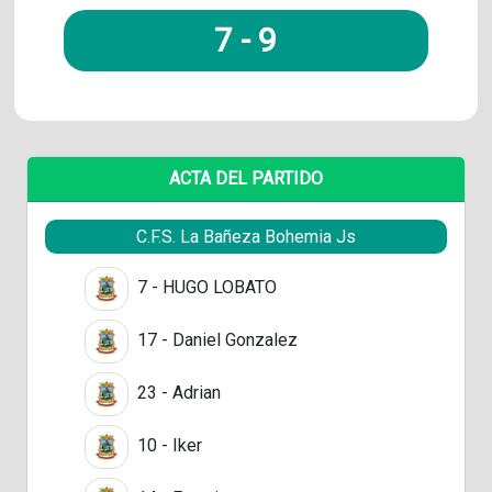
7
-
9
ACTA DEL PARTIDO
C.F.S. La Bañeza Bohemia Js
7 - HUGO LOBATO
17 - Daniel Gonzalez
23 - Adrian
10 - Iker