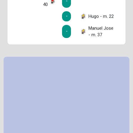
-
40
Hugo - m. 22
-
Manuel Jose
-
- m. 37