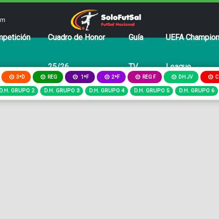
om
petición
Cuadro de Honor
Guía
UEFA Champio
25/26
TV
League
3ªD
REG
2ªF
REG F
DH JV
C
1ªF
D.H. GRUPO 2
D.H. GRUPO 3
D.H. GRUPO 4
D.H. GRUPO 5
D.H. GRUPO 6