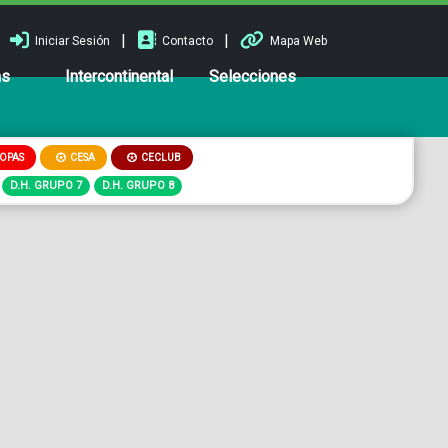
|
|
Iniciar Sesión
Contacto
Mapa Web
ns
Intercontinental
Selecciones
OPAS
CESA
CECLUB
D.H. GRUPO 7
D.H. GRUPO 8