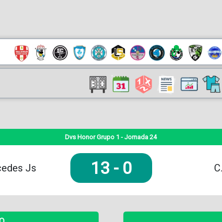
Dvs Honor Grupo 1 - Jornada 24
13
-
0
cedes Js
C
DO