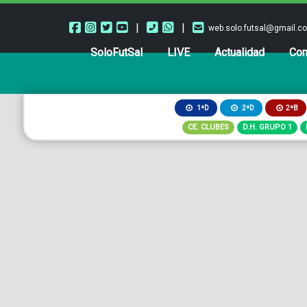
|
|
web.solo.futsal@gmail.c
SoloFutSal
LIVE
Actualidad
Com
2ªB
1ªD
2ªD
CE. CLUBES
D.H. GRUPO 1