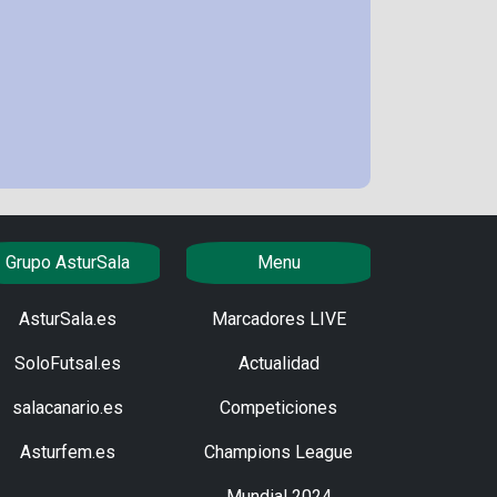
Grupo AsturSala
Menu
AsturSala.es
Marcadores LIVE
SoloFutsal.es
Actualidad
salacanario.es
Competiciones
Asturfem.es
Champions League
Mundial 2024