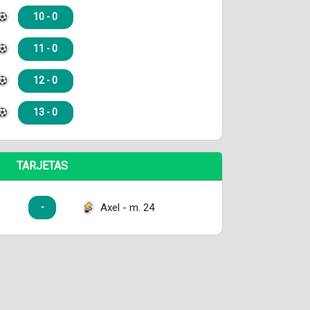
10 - 0
11 - 0
12 - 0
13 - 0
TARJETAS
Axel - m. 24
-