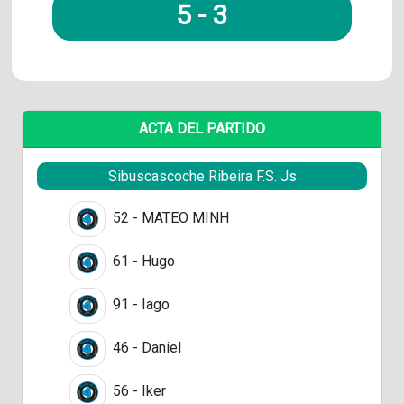
5
-
3
ACTA DEL PARTIDO
Sibuscascoche Ribeira F.S. Js
52 - MATEO MINH
61 - Hugo
91 - Iago
46 - Daniel
56 - Iker