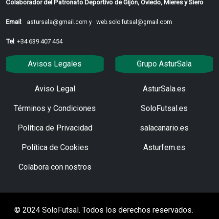
Colaborador del Patronato Deportivo de Gijón, Oviedo, Mieres y Siero
Email
:
astursala@gmail.com y
web.solo.futsal@gmail.com
Tel
: +34 639 407 454
Avisos Legales
Grupo AsturSala
Aviso Legal
AsturSala.es
Términos y Condiciones
SoloFutsal.es
Política de Privacidad
salacanario.es
Política de Cookies
Asturfem.es
Colabora con nostros
© 2024 SoloFutsal. Todos los derechos reservados.