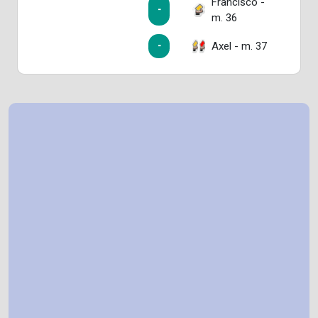
Francisco -
-
m. 36
Axel - m. 37
-