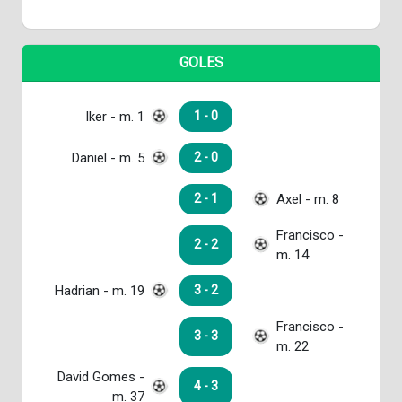
GOLES
Iker - m. 1
1 - 0
Daniel - m. 5
2 - 0
Axel - m. 8
2 - 1
Francisco -
2 - 2
m. 14
Hadrian - m. 19
3 - 2
Francisco -
3 - 3
m. 22
David Gomes -
4 - 3
m. 37