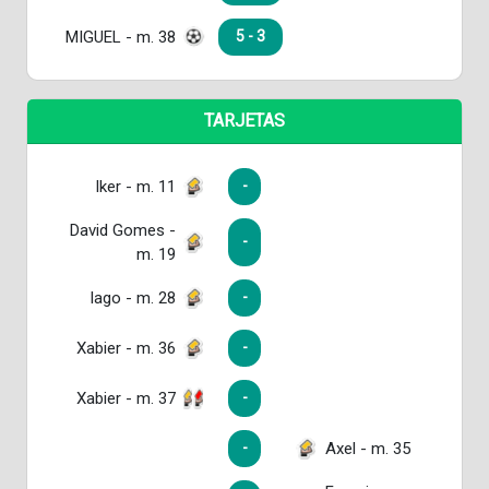
MIGUEL - m. 38
5 - 3
TARJETAS
Iker - m. 11
-
David Gomes -
-
m. 19
Iago - m. 28
-
Xabier - m. 36
-
Xabier - m. 37
-
Axel - m. 35
-