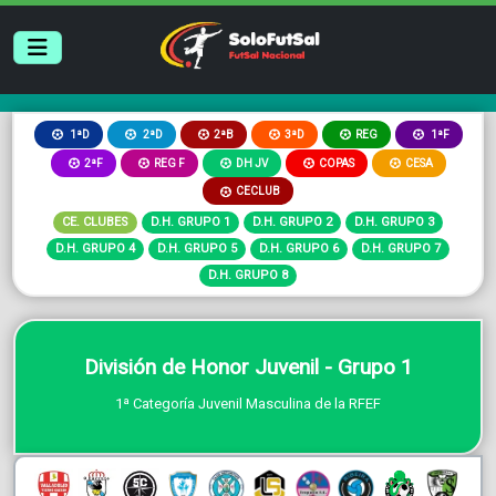
2ªB
3ªD
REG
1ªD
2ªD
1ªF
2ªF
REG F
DH JV
COPAS
CESA
CECLUB
CE. CLUBES
D.H. GRUPO 1
D.H. GRUPO 2
D.H. GRUPO 3
D.H. GRUPO 4
D.H. GRUPO 5
D.H. GRUPO 6
D.H. GRUPO 7
D.H. GRUPO 8
División de Honor Juvenil - Grupo 1
1ª Categoría Juvenil Masculina de la RFEF