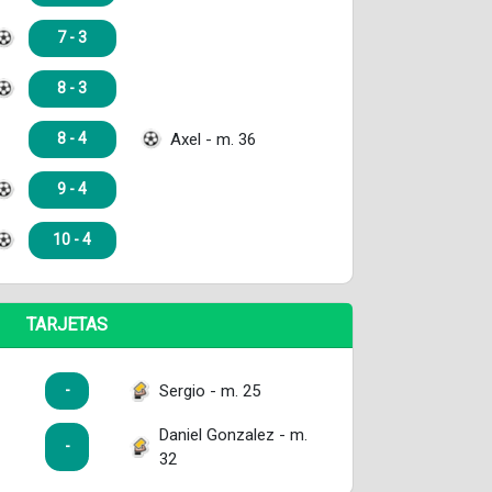
7 - 3
8 - 3
Axel - m. 36
8 - 4
9 - 4
10 - 4
TARJETAS
Sergio - m. 25
-
Daniel Gonzalez - m.
-
32