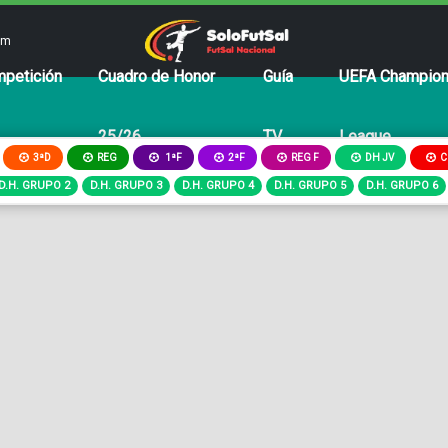
om
petición
Cuadro de Honor
Guía
UEFA Champio
25/26
TV
League
3ªD
REG
2ªF
REG F
DH JV
C
1ªF
D.H. GRUPO 2
D.H. GRUPO 3
D.H. GRUPO 4
D.H. GRUPO 5
D.H. GRUPO 6