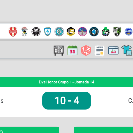
Dvs Honor Grupo 1 - Jornada 14
10
-
4
Js
C
DO