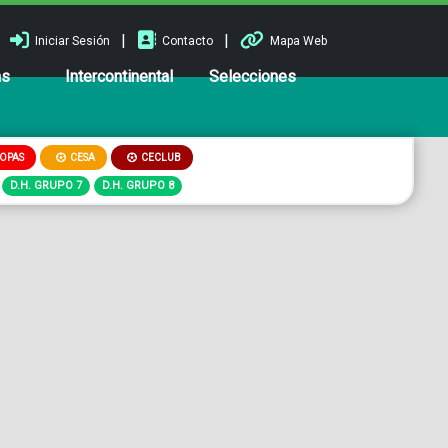
|
|
Iniciar Sesión
Contacto
Mapa Web
ns
Intercontinental
Selecciones
OPAS
CESA
CECLUB
D.H. GRUPO 7
D.H. GRUPO 8