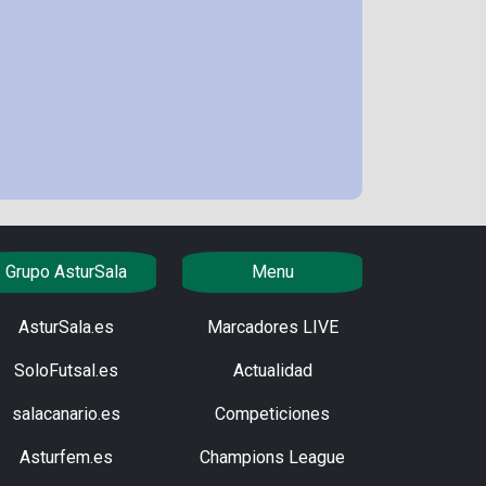
Grupo AsturSala
Menu
AsturSala.es
Marcadores LIVE
SoloFutsal.es
Actualidad
salacanario.es
Competiciones
Asturfem.es
Champions League