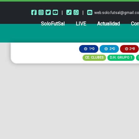
|
|
web.solo.futsal@gmail.c
SoloFutSal
LIVE
Actualidad
Com
2ªB
1ªD
2ªD
CE. CLUBES
D.H. GRUPO 1