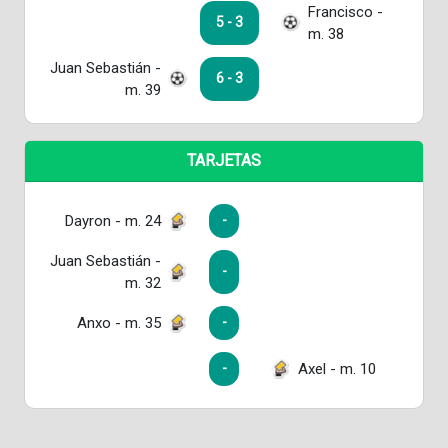
Francisco -
5 - 3
m. 38
Juan Sebastián -
6 - 3
m. 39
TARJETAS
Dayron - m. 24
-
Juan Sebastián -
-
m. 32
Anxo - m. 35
-
Axel - m. 10
-