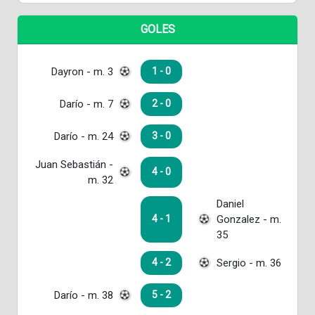
GOLES
Dayron - m. 3
1 - 0
Darío - m. 7
2 - 0
Darío - m. 24
3 - 0
Juan Sebastián -
4 - 0
m. 32
Daniel
Gonzalez - m.
4 - 1
35
Sergio - m. 36
4 - 2
Darío - m. 38
5 - 2