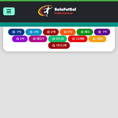
2ªB
3ªD
REG
1ªD
2ªD
1ªF
2ªF
REG F
DH JV
COPAS
CESA
CECLUB