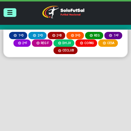
2ªB
3ªD
REG
1ªD
2ªD
1ªF
2ªF
REG F
DH JV
COPAS
CESA
CECLUB