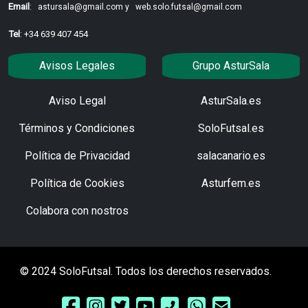
Email
:
astursala@gmail.com y
web.solo.futsal@gmail.com
Tel
: +34 639 407 454
Avisos Legales
Grupo AsturSala
Aviso Legal
AsturSala.es
Términos y Condiciones
SoloFutsal.es
Política de Privacidad
salacanario.es
Política de Cookies
Asturfem.es
Colabora con nostros
© 2024 SoloFutsal. Todos los derechos reservados.