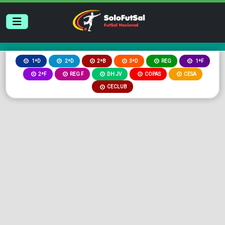
2ªB
3ªD
REG
1ªD
2ªD
1ªF
2ªF
REG F
DH JV
COPAS
CESA
CECLUB