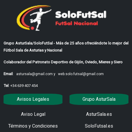
Grupo AsturSala/SoloFutSal - Más de 25 años ofreciéndote lo mejor del
Fútbol Sala de Asturias y Nacional
Colaborador del Patronato Deportivo de Gijón, Oviedo, Mieres y Siero
Email
:
astursala@gmail.com y
web.solo.futsal@gmail.com
Tel
: +34 639 407 454
Avisos Legales
Grupo AsturSala
Aviso Legal
AsturSala.es
Términos y Condiciones
SoloFutsal.es