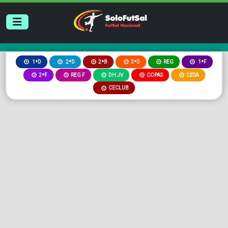
2ªB
3ªD
REG
1ªD
2ªD
1ªF
2ªF
REG F
DH JV
COPAS
CESA
CECLUB