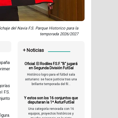
ichaje del Navia F.S. Parque Historico para la
temporada 2026/2027
+ Noticias
ampaña
Oficial: El Rodiles F.S.F. "B" jugará
en Segunda División FutSal
rimer
Histórico logro para el fútbol sala
asturiano: se hace justicia tras una
brillante temporada del fil...
gorías
l F.S.
njunto
Y estos son los 16 conjuntos que
disputaran la 1ª AsturFutSal
Una categoría renovada con 16
equipos, proyectos históricos y
igura.