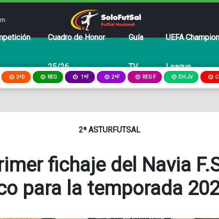
om
petición
Cuadro de Honor
Guía
UEFA Champio
25/26
TV
League
3ªD
REG
2ªF
REG F
DH JV
C
1ªF
2ª ASTURFUTSAL
rimer fichaje del Navia F.
ico para la temporada 20