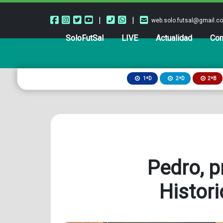
|
|
web.solo.futsal@gmail.c
SoloFutSal
LIVE
Actualidad
Com
2ªB
1ªD
2ªD
Pedro, p
Histor