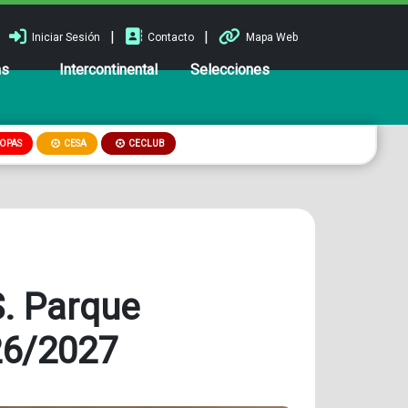
|
|
Iniciar Sesión
Contacto
Mapa Web
ns
Intercontinental
Selecciones
OPAS
CESA
CECLUB
S. Parque
26/2027