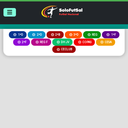
2ªB
3ªD
REG
1ªD
2ªD
1ªF
2ªF
REG F
DH JV
COPAS
CESA
CECLUB