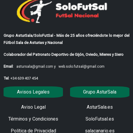
Grupo AsturSala/SoloFutSal - Más de 25 años ofreciéndote lo mejor del
Fútbol Sala de Asturias y Nacional
Colaborador del Patronato Deportivo de Gijón, Oviedo, Mieres y Siero
Email
:
astursala@gmail.com y
web.solo.futsal@gmail.com
Tel
: +34 639 407 454
Avisos Legales
Grupo AsturSala
Aviso Legal
AsturSala.es
Términos y Condiciones
SoloFutsal.es
Política de Privacidad
salacanario.es