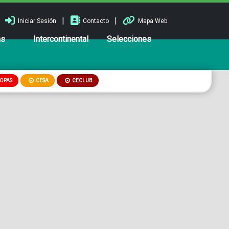
|
|
Iniciar Sesión
Contacto
Mapa Web
ns
Intercontinental
Selecciones
OPAS
CESA
CECLUB