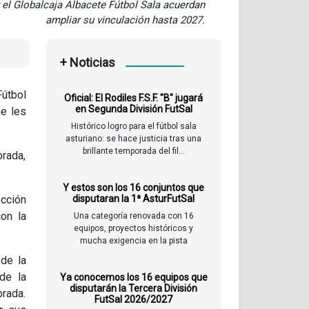
 el Globalcaja Albacete Fútbol Sala acuerdan
ampliar su vinculación hasta 2027.
+ Noticias
Fútbol
Oficial: El Rodiles F.S.F. "B" jugará
en Segunda División FutSal
ue les
Histórico logro para el fútbol sala
asturiano: se hace justicia tras una
brillante temporada del fil...
orada,
Y estos son los 16 conjuntos que
ección
disputaran la 1ª AsturFutSal
on la
Una categoría renovada con 16
equipos, proyectos históricos y
mucha exigencia en la pista
de la
de la
Ya conocemos los 16 equipos que
disputarán la Tercera División
orada.
FutSal 2026/2027