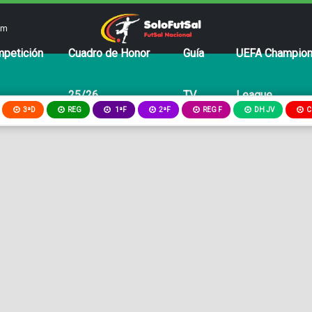
om
petición
Cuadro de Honor
Guía
UEFA Champio
25/26
TV
League
3ªD
REG
2ªF
REG F
DH JV
C
1ªF