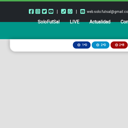
|
|
web.solo.futsal@gmail.c
SoloFutSal
LIVE
Actualidad
Com
2ªB
1ªD
2ªD