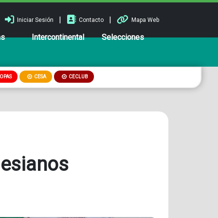
|
|
Iniciar Sesión
Contacto
Mapa Web
ns
Intercontinental
Selecciones
OPAS
CESA
CECLUB
lesianos