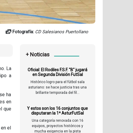
Fotografía:
CD Salesianos Puertollano
+ Noticias
no. La
Oficial: El Rodiles F.S.F. "B" jugará
en Segunda División FutSal
ipo a
Histórico logro para el fútbol sala
asturiano: se hace justicia tras una
brillante temporada del fil...
 se ha
les en
el que
Y estos son los 16 conjuntos que
disputaran la 1ª AsturFutSal
Una categoría renovada con 16
equipos, proyectos históricos y
 en el
mucha exigencia en la pista