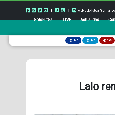
|
|
web.solo.futsal@gmail.c
SoloFutSal
LIVE
Actualidad
Com
2ªB
1ªD
2ªD
Lalo re