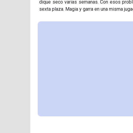
dique seco varias semanas. Con esos probl
sexta plaza. Magia y garra en una misma juga