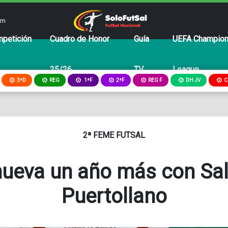
om
petición
Cuadro de Honor
Guía
UEFA Champio
25/26
TV
League
3ªD
REG
2ªF
REG F
DH JV
C
1ªF
2ª FEME FUTSAL
nueva un año más con Sa
Puertollano