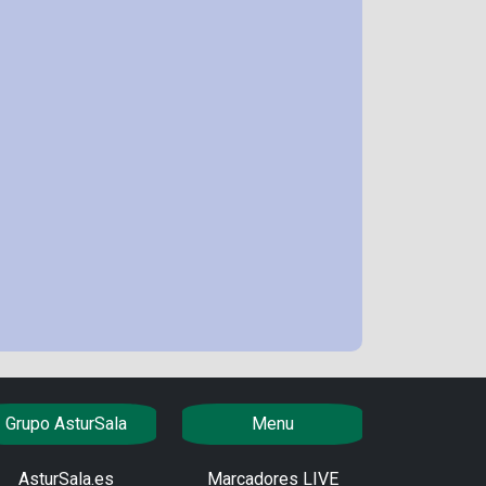
Grupo AsturSala
Menu
AsturSala.es
Marcadores LIVE