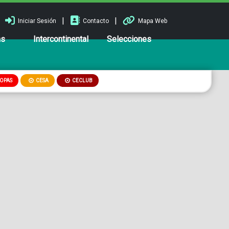
|
|
Iniciar Sesión
Contacto
Mapa Web
ns
Intercontinental
Selecciones
OPAS
CESA
CECLUB