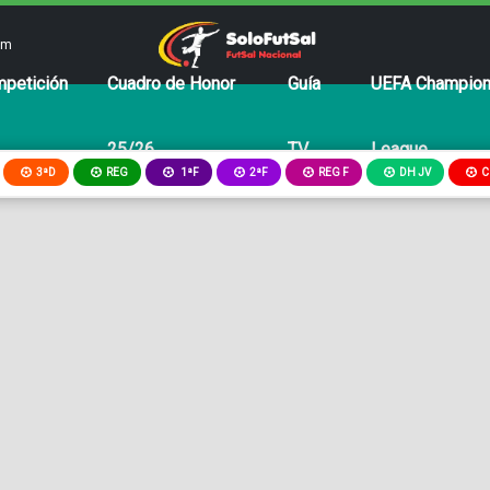
om
petición
Cuadro de Honor
Guía
UEFA Champio
25/26
TV
League
3ªD
REG
2ªF
REG F
DH JV
C
1ªF