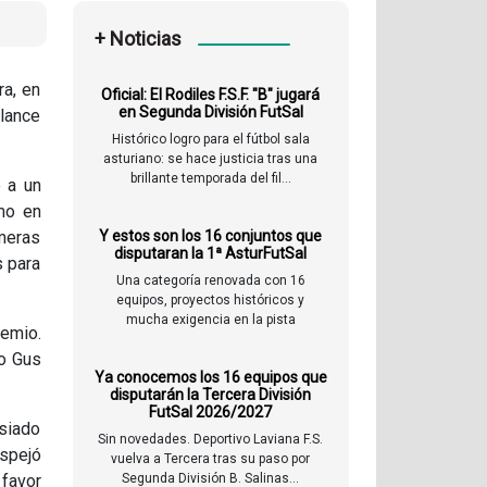
+ Noticias
ra, en
Oficial: El Rodiles F.S.F. "B" jugará
en Segunda División FutSal
alance
Histórico logro para el fútbol sala
asturiano: se hace justicia tras una
brillante temporada del fil...
 a un
mo en
imeras
Y estos son los 16 conjuntos que
disputaran la 1ª AsturFutSal
s para
Una categoría renovada con 16
equipos, proyectos históricos y
mucha exigencia en la pista
remio.
no Gus
Ya conocemos los 16 equipos que
disputarán la Tercera División
FutSal 2026/2027
asiado
Sin novedades. Deportivo Laviana F.S.
espejó
vuelva a Tercera tras su paso por
 favor
Segunda División B. Salinas...