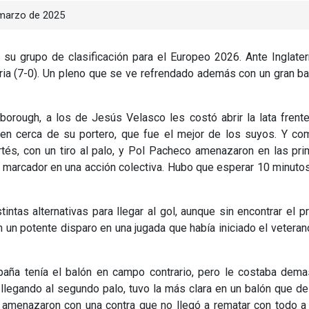
marzo de 2025
u grupo de clasificación para el Europeo 2026. Ante Inglater
oria (7-0). Un pleno que se ve refrendado además con un gran b
ough, a los de Jesús Velasco les costó abrir la lata frente
ien cerca de su portero, que fue el mejor de los suyos. Y co
ortés, con un tiro al palo, y Pol Pacheco amenazaron en las pr
l marcador en una acción colectiva. Hubo que esperar 10 minuto
ntas alternativas para llegar al gol, aunque sin encontrar el p
n un potente disparo en una jugada que había iniciado el vetera
paña tenía el balón en campo contrario, pero le costaba dem
, llegando al segundo palo, tuvo la más clara en un balón que d
, amenazaron con una contra que no llegó a rematar con todo a