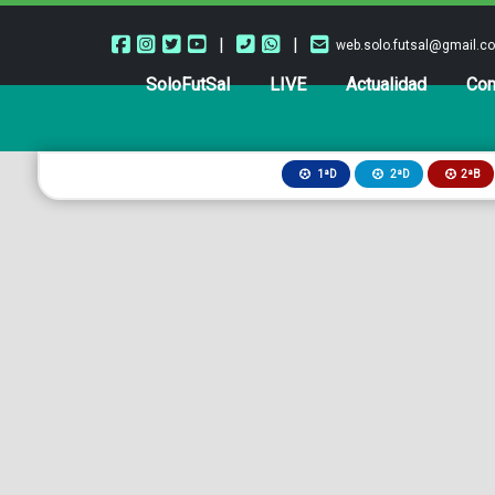
|
|
web.solo.futsal@gmail.c
SoloFutSal
LIVE
Actualidad
Com
2ªB
1ªD
2ªD