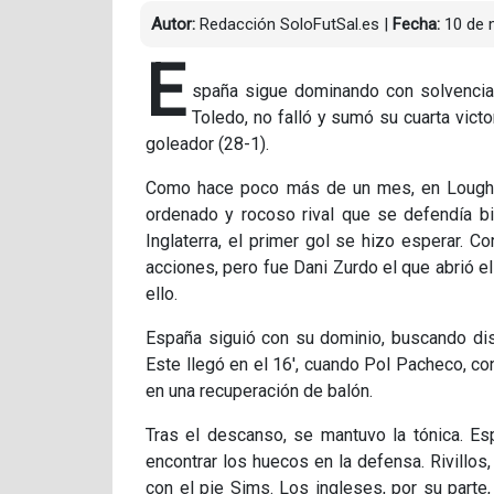
Autor:
Redacción SoloFutSal.es
|
Fecha:
10 de 
E
spaña sigue dominando con solvencia s
Toledo, no falló y sumó su cuarta vict
goleador (28-1).
Como hace poco más de un mes, en Loughbor
ordenado y rocoso rival que se defendía b
Inglaterra, el primer gol se hizo esperar. C
acciones, pero fue Dani Zurdo el que abrió e
ello.
España siguió con su dominio, buscando disti
Este llegó en el 16', cuando Pol Pacheco, co
en una recuperación de balón.
Tras el descanso, se mantuvo la tónica. Es
encontrar los huecos en la defensa. Rivillos
con el pie Sims. Los ingleses, por su parte