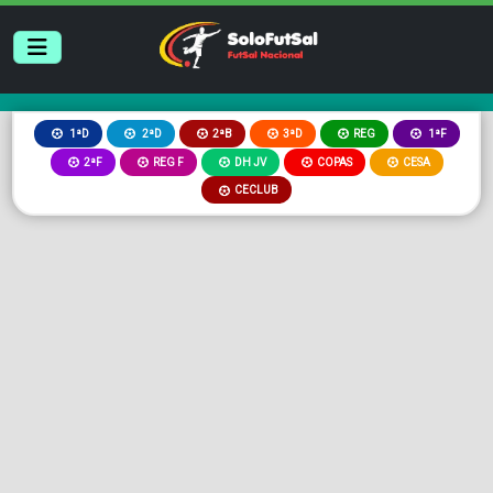
2ªB
3ªD
REG
1ªD
2ªD
1ªF
2ªF
REG F
DH JV
COPAS
CESA
CECLUB