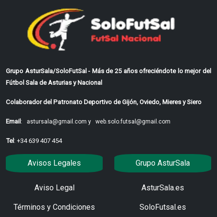
Grupo AsturSala/SoloFutSal - Más de 25 años ofreciéndote lo mejor del
Fútbol Sala de Asturias y Nacional
Colaborador del Patronato Deportivo de Gijón, Oviedo, Mieres y Siero
Email
:
astursala@gmail.com y
web.solo.futsal@gmail.com
Tel
: +34 639 407 454
Avisos Legales
Grupo AsturSala
Aviso Legal
AsturSala.es
Términos y Condiciones
SoloFutsal.es