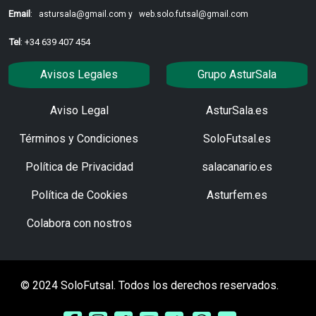
Email
:
astursala@gmail.com y
web.solo.futsal@gmail.com
Tel
: +34 639 407 454
Avisos Legales
Grupo AsturSala
Aviso Legal
AsturSala.es
Términos y Condiciones
SoloFutsal.es
Política de Privacidad
salacanario.es
Política de Cookies
Asturfem.es
Colabora con nostros
© 2024 SoloFutsal. Todos los derechos reservados.