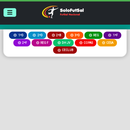
2ªB
3ªD
REG
1ªD
2ªD
1ªF
2ªF
REG F
DH JV
COPAS
CESA
CECLUB