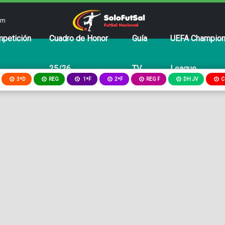
om
petición
Cuadro de Honor
Guía
UEFA Champio
25/26
TV
League
3ªD
REG
2ªF
REG F
DH JV
C
1ªF