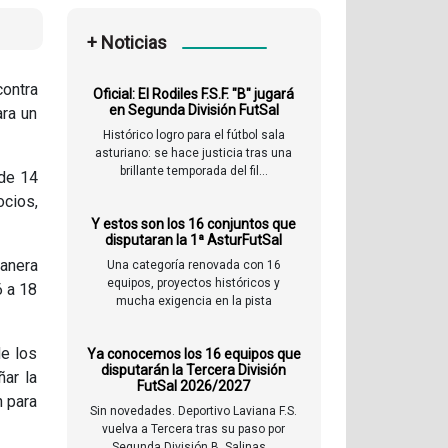
+ Noticias
contra
Oficial: El Rodiles F.S.F. "B" jugará
en Segunda División FutSal
ara un
Histórico logro para el fútbol sala
asturiano: se hace justicia tras una
brillante temporada del fil...
 de 14
ocios,
Y estos son los 16 conjuntos que
disputaran la 1ª AsturFutSal
anera
Una categoría renovada con 16
equipos, proyectos históricos y
6 a 18
mucha exigencia en la pista
de los
Ya conocemos los 16 equipos que
disputarán la Tercera División
ñar la
FutSal 2026/2027
n para
Sin novedades. Deportivo Laviana F.S.
vuelva a Tercera tras su paso por
Segunda División B. Salinas...