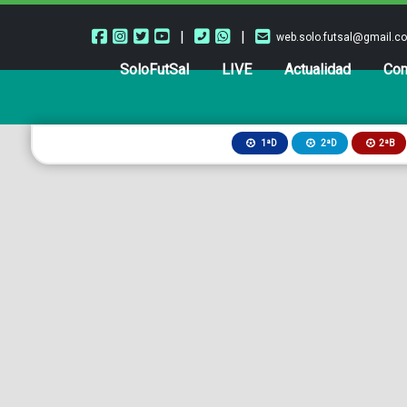
|
|
web.solo.futsal@gmail.c
SoloFutSal
LIVE
Actualidad
Com
2ªB
1ªD
2ªD