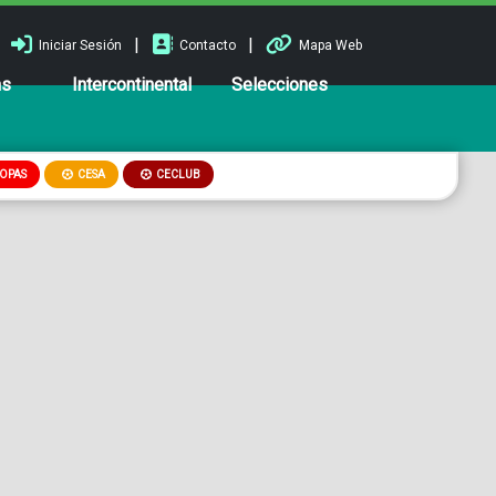
|
|
Iniciar Sesión
Contacto
Mapa Web
ns
Intercontinental
Selecciones
OPAS
CESA
CECLUB