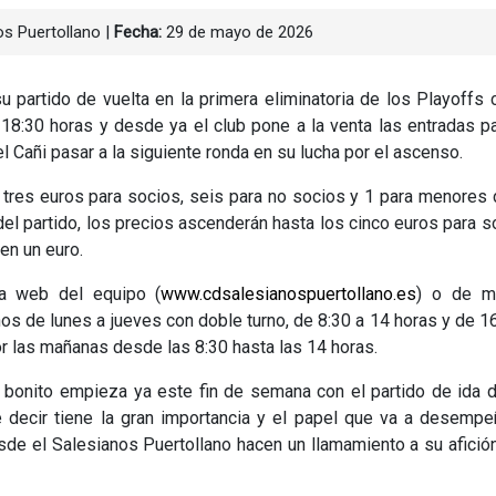
os Puertollano
|
Fecha:
29 de mayo de 2026
u partido de vuelta en la primera eliminatoria de los Playoffs 
 18:30 horas y desde ya el club pone a la venta las entradas p
l Cañi pasar a la siguiente ronda en su lucha por el ascenso.
 tres euros para socios, seis para no socios y 1 para menores
del partido, los precios ascenderán hasta los cinco euros para s
en un euro.
a web del equipo (
www.cdsalesianospuertollano.es
) o de m
nos de lunes a jueves con doble turno, de 8:30 a 14 horas y de 1
r las mañanas desde las 8:30 hasta las 14 horas.
 bonito empieza ya este fin de semana con el partido de ida 
decir tiene la gran importancia y el papel que va a desempe
Desde el Salesianos Puertollano hacen un llamamiento a su afició