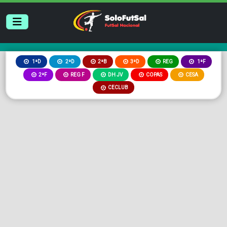
2ªB
3ªD
REG
1ªD
2ªD
1ªF
2ªF
REG F
DH JV
COPAS
CESA
CECLUB