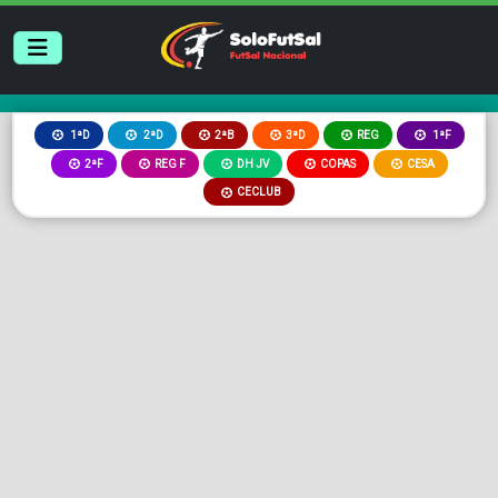
2ªB
3ªD
REG
1ªD
2ªD
1ªF
2ªF
REG F
DH JV
COPAS
CESA
CECLUB