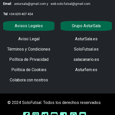
Email
:
astursala@gmail.com y
web.solo.futsal@gmail.com
Tel
: +34 639 407 454
Avisos Legales
Grupo AsturSala
Aviso Legal
AsturSala.es
Términos y Condiciones
SoloFutsal.es
Política de Privacidad
salacanario.es
Política de Cookies
Asturfem.es
Colabora con nostros
© 2024 SoloFutsal. Todos los derechos reservados.