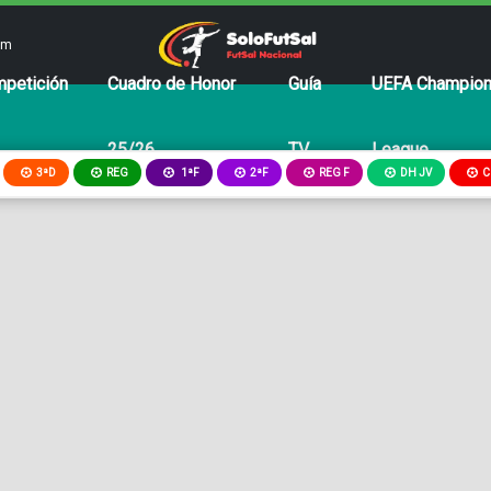
om
petición
Cuadro de Honor
Guía
UEFA Champio
25/26
TV
League
3ªD
REG
2ªF
REG F
DH JV
C
1ªF