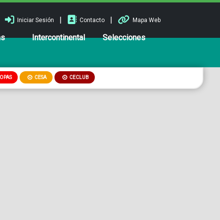
|
|
Iniciar Sesión
Contacto
Mapa Web
ns
Intercontinental
Selecciones
OPAS
CESA
CECLUB