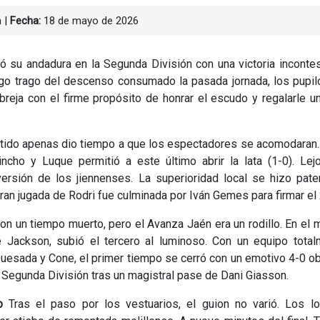
n
|
Fecha:
18 de mayo de 2026
ió su andadura en la Segunda División con una victoria inconte
rgo trago del descenso consumado la pasada jornada, los pupi
breja con el firme propósito de honrar el escudo y regalarle u
rtido apenas dio tiempo a que los espectadores se acomodaran.
incho y Luque permitió a este último abrir la lata (1-0). Le
 versión de los jiennenses. La superioridad local se hizo pate
ran jugada de Rodri fue culminada por Iván Gemes para firmar el 
 con un tiempo muerto, pero el Avanza Jaén era un rodillo. En el 
de Jackson, subió el tercero al luminoso. Con un equipo tota
Quesada y Cone, el primer tiempo se cerró con un emotivo 4-0 o
Segunda División tras un magistral pase de Dani Giasson.
o
Tras el paso por los vestuarios, el guion no varió. Los lo