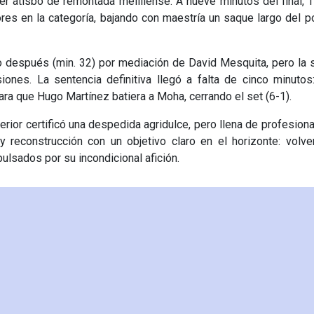
ier atisbo de remontada melillense. A nueve minutos del final, 
res en la categoría, bajando con maestría un saque largo del p
to después (min. 32) por mediación de David Mesquita, pero la 
nes. La sentencia definitiva llegó a falta de cinco minutos:
ara que Hugo Martínez batiera a Moha, cerrando el set (6-1).
terior certificó una despedida agridulce, pero llena de profesiona
 y reconstrucción con un objetivo claro en el horizonte: volve
pulsados por su incondicional afición.