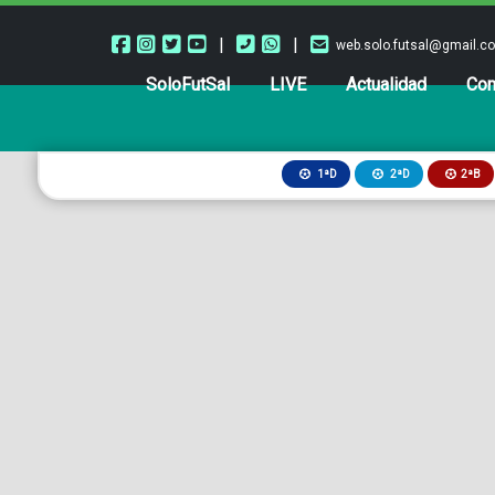
|
|
web.solo.futsal@gmail.c
SoloFutSal
LIVE
Actualidad
Com
2ªB
1ªD
2ªD