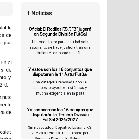
+ Noticias
stable
Oficial: El Rodiles F.S.F. "B" jugará
en Segunda División FutSal
los de
n gran
Histórico logro para el fútbol sala
asturiano: se hace justicia tras una
brillante temporada del fil...
 En el
jos de
Y estos son los 16 conjuntos que
disputaran la 1ª AsturFutSal
nte y,
Una categoría renovada con 16
2-0.
equipos, proyectos históricos y
mucha exigencia en la pista
minuto
lmente
Ya conocemos los 16 equipos que
bra de
disputarán la Tercera División
FutSal 2026/2027
Sin novedades. Deportivo Laviana F.S.
cales
vuelva a Tercera tras su paso por
Segunda División B. Salinas...