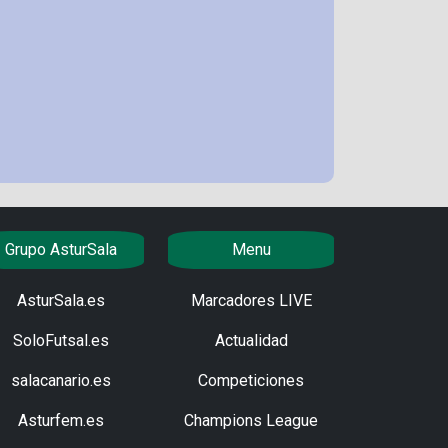
Grupo AsturSala
Menu
AsturSala.es
Marcadores LIVE
SoloFutsal.es
Actualidad
salacanario.es
Competiciones
Asturfem.es
Champions League