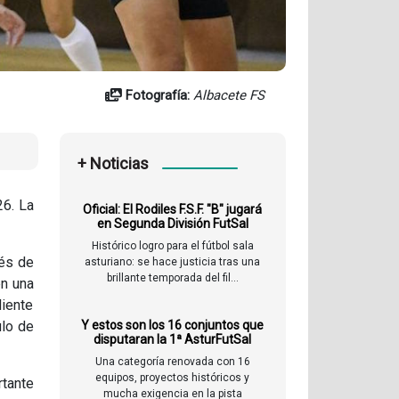
Fotografía:
Albacete FS
+ Noticias
26. La
Oficial: El Rodiles F.S.F. "B" jugará
en Segunda División FutSal
Histórico logro para el fútbol sala
ués de
asturiano: se hace justicia tras una
brillante temporada del fil...
en una
iente
ulo de
Y estos son los 16 conjuntos que
disputaran la 1ª AsturFutSal
Una categoría renovada con 16
equipos, proyectos históricos y
rtante
mucha exigencia en la pista