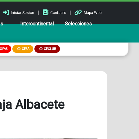
|
|
Iniciar Sesión
Contacto
Mapa Web
ns
Intercontinental
Selecciones
OPAS
CESA
CECLUB
aja Albacete