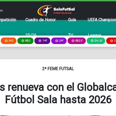
om
petición
Cuadro de Honor
Guía
UEFA Champio
25/26
TV
League
3ªD
REG
2ªF
REG F
DH JV
C
1ªF
2ª FEME FUTSAL
s renueva con el Globalc
Fútbol Sala hasta 2026