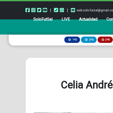
|
|
web.solo.futsal@gmail.c
SoloFutSal
LIVE
Actualidad
Com
2ªB
1ªD
2ªD
Celia André