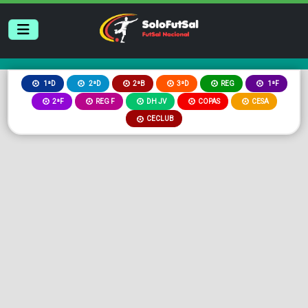
2ªB
3ªD
REG
1ªD
2ªD
1ªF
2ªF
REG F
DH JV
COPAS
CESA
CECLUB