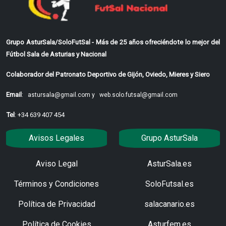
Grupo AsturSala/SoloFutSal - Más de 25 años ofreciéndote lo mejor del
Fútbol Sala de Asturias y Nacional
Colaborador del Patronato Deportivo de Gijón, Oviedo, Mieres y Siero
Email
:
astursala@gmail.com y
web.solo.futsal@gmail.com
Tel
: +34 639 407 454
Avisos Legales
Grupo AsturSala
Aviso Legal
AsturSala.es
Términos y Condiciones
SoloFutsal.es
Política de Privacidad
salacanario.es
Política de Cookies
Asturfem.es